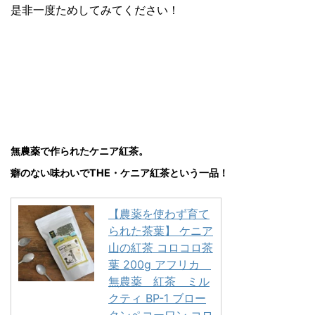
是非一度ためしてみてください！
無農薬で作られたケニア紅茶。
癖のない味わいでTHE・ケニア紅茶という一品！
【農薬を使わず育て
られた茶葉】 ケニア
山の紅茶 コロコロ茶
葉 200g アフリカ
無農薬 紅茶 ミル
クティ BP-1 ブロー