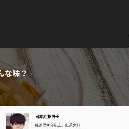
んな味？
日本紅茶男子
紅茶歴10年以上。紅茶大好