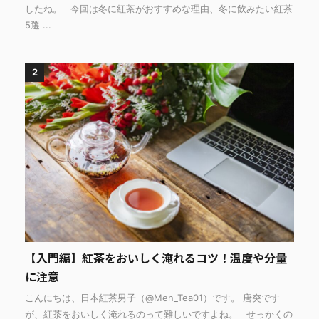
したね。 今回は冬に紅茶がおすすめな理由、冬に飲みたい紅茶
5選 ...
2
【入門編】紅茶をおいしく淹れるコツ！温度や分量
に注意
こんにちは、日本紅茶男子（@Men_Tea01）です。 唐突です
が、紅茶をおいしく淹れるのって難しいですよね。 せっかくの